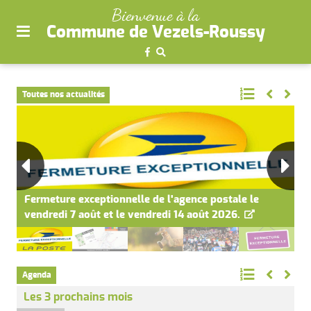
plan
Bienvenue à la
du
Commune de Vezels-Roussy
site
aller
au
menu
Toutes nos actualités
aller au
contenu
13
Fermeture exceptionnelle de l'agence postale le
F
vendredi 7 août et le vendredi 14 août 2026.
a
Agenda
Les 3 prochains mois