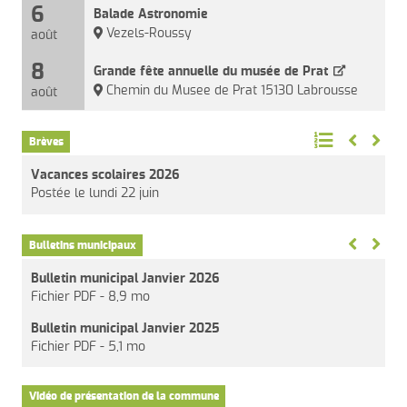
6
Balade Astronomie
Vezels-Roussy
août
8
Grande fête annuelle du musée de Prat
Chemin du Musee de Prat 15130 Labrousse
août
Brèves
Vacances scolaires 2026
Postée le lundi 22 juin
Bulletins municipaux
Bulletin municipal Janvier 2026
Bulle
Fichier PDF - 8,9 mo
Fichi
Bulletin municipal Janvier 2025
Bulle
Fichier PDF - 5,1 mo
Fichi
Vidéo de présentation de la commune