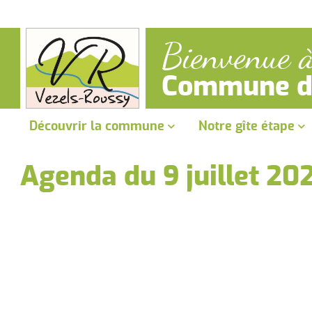
Bienvenue à
Commune de
Découvrir la commune
Notre gîte étape
Présentation de la commune
Gîte Vélo-Rando
Agenda du 9 juillet 20
Les randonnées
Tourisme