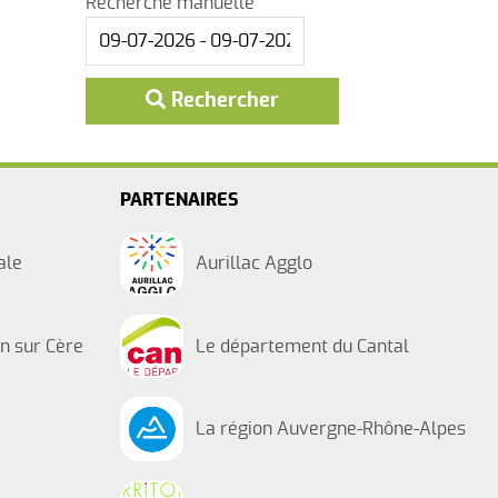
Recherche manuelle
Déchetterie - CABA
Brûlage des déchets verts et
Rechercher
écobuage
PARTENAIRES
ale
Aurillac Agglo
on sur Cère
Le département du Cantal
La région Auvergne-Rhône-Alpes