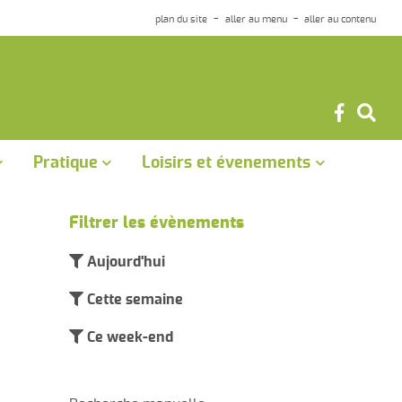
plan du site
aller au menu
aller au contenu
Pratique
Loisirs et évenements
Les arrêtés municipaux,
Le city-stade
départementaux et préfectoraux
Filtrer les évènements
Les associations de la commune
Location de la salle polyvalente
Aujourd'hui
Agenda des évènements
et du chapiteau
Cette semaine
Urbanisme
Ce week-end
Eclairage public
Le cimetière