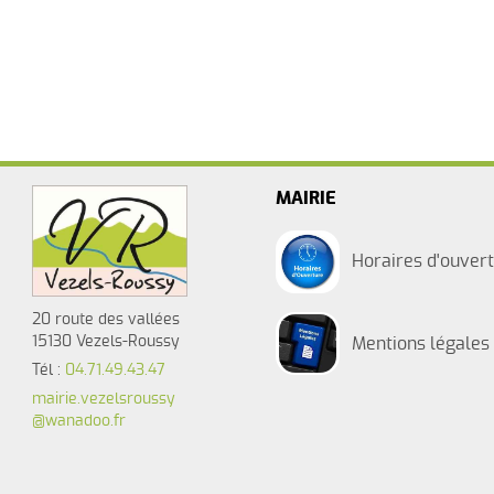
MAIRIE
Horaires d'ouvert
20 route des vallées
15130 Vezels-Roussy
Mentions légales
Tél :
04.71.49.43.47
mairie.vezelsroussy
@wanadoo.fr